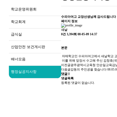
학교운영위원회
수피아여고 교장선생님께 감사드립니다
페이지 정보
학교회계
새날
급식실
0건
3,394회
08-05-09 14:37
산업안전·보건게시판
본문
자매학교인 수피아여고에서 새날학교 교육
배너모음
이를 위해 앞장서 수고해 주신 김창호(국
이전글
광주광역시교육청 안순일교육감님
다음글
감동의 주인공을 찾습니다
08.05.0
행정실공지사항
댓글
0
댓글목록
등록된 댓글이 없습니다.