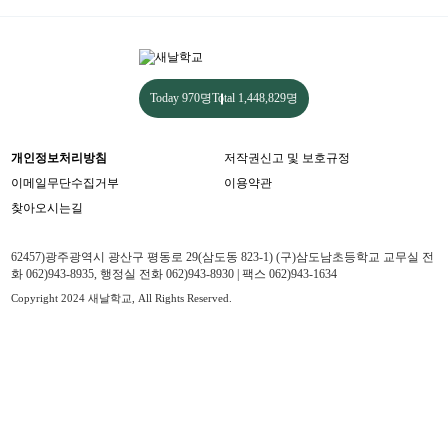
Today
970명
Total
1,448,829명
개인정보처리방침
저작권신고 및 보호규정
이메일무단수집거부
이용약관
찾아오시는길
62457)광주광역시 광산구 평동로 29(삼도동 823-1) (구)삼도남초등학교 교무실 전
화 062)943-8935, 행정실 전화 062)943-8930 | 팩스 062)943-1634
Copyright 2024 새날학교, All Rights Reserved.