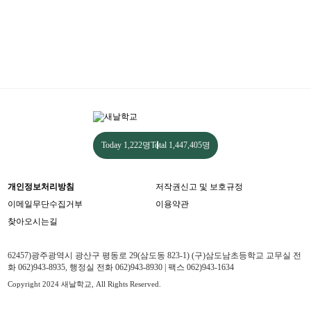
Today
1,222명
Total
1,447,405명
개인정보처리방침
저작권신고 및 보호규정
이메일무단수집거부
이용약관
찾아오시는길
62457)광주광역시 광산구 평동로 29(삼도동 823-1) (구)삼도남초등학교 교무실 전
화 062)943-8935, 행정실 전화 062)943-8930 | 팩스 062)943-1634
Copyright 2024 새날학교, All Rights Reserved.