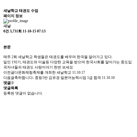
새날학교 태권도 수업
페이지 정보
새날
0건
3,731회
11-10-15 07:13
본문
매주 2회 새날학교 학생들은 태권도를 배우며 한국을 알아가고 있다.
일인 1악기, 태권도와 미술등 다양한 교육을 받으며 한국사회를 알아가는 중도입
국자녀들의 태권도 사랑이야기 한번 보세요
이전글
다문화체험축제를 개최한 새날학교
11.10.17
다음글
축하합니다- 중등1반 김유경 일본어능력시업 1급 합격
11.10.10
댓글
0
댓글목록
등록된 댓글이 없습니다.