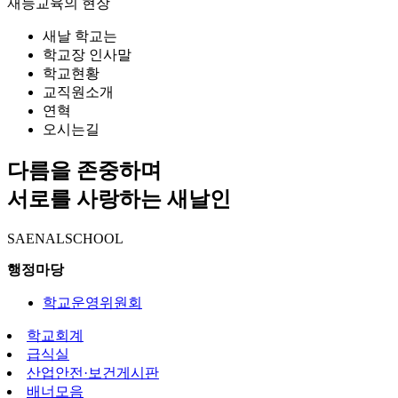
재능교육의 현장
새날 학교는
학교장 인사말
학교현황
교직원소개
연혁
오시는길
다름을 존중하며
서로를 사랑하는 새날인
SAENALSCHOOL
행정마당
학교운영위원회
학교회계
급식실
산업안전·보건게시판
배너모음