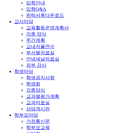
입학안내
입학Q&A
위탁서류다운로드
교사마당
교육활동운영계획서
각종 양식
주간계획
교내자율연수
부서별자료실
안녕새날자료실
외부 강사
학생마당
학생공지사항
학생회
각종양식
교과별평가계획
교과자료실
상담게시판
학부모마당
가정통신문
학부모교육