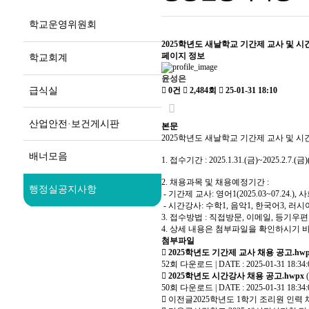
학교운영위원회
2025학년도 새날학교 기간제 교사 및 시
페이지 정보
학교회계
윤성은
급식실
0건
2,484회
25-01-31 18:10
산업안전·보건게시판
본문
2025학년도 새날학교 기간제 교사 및 
배너모음
1. 접수기간 : 2025.1.31.(금)~2025.2.7.(금
2. 채용과목 및 채용예정기간 :
행정실공지사항
- 기간제 교사: 영어1(2025.03~07.24.), 사회1(
- 시간강사: 수학1, 음악1, 한국어3, 러시
3. 접수방법 : 직접방문, 이메일, 등기우편
4. 상세 내용은 첨부파일을 확인하시기 
첨부파일
2025학년도 기간제 교사 채용 공고.hwp
52회 다운로드 | DATE : 2025-01-31 18:34:
2025학년도 시간강사 채용 공고.hwpx
(
50회 다운로드 | DATE : 2025-01-31 18:34:
이전글
2025학년도 1학기 조리원 인력