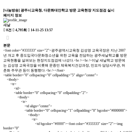
[나눔방송] 광주시교육청, 다문화대안학교 방문 교육현장 지도점검 실시
페이지 정보
새날
0건
4,795회
14-11-25 13:57
본문
<font color="#333333" size="2">광주광역시교육청 김성영 교육국장은 지난 2007
년 개교 후 중도입국다문화청소년을 위한 교육을 전담하는 광주새날학교를 방문
교육현황을 살펴보는 현장지도점검에 나섰다.<br /><br />이날 새날학교 방문에
는 김성영 교육국장을 비롯해 문종민 체육복지건강과장, 민묘자 담당사무관, 허
춘화 주무관 등이 동행했다.<br /></font>
<table border="0" cellspacing="0" cellpadding="5" align="center">
<tbody>
<tr>
<td>
<table border="0" cellspacing="0" cellpadding="2">
<tbody>
<tr>
<td align="center">
<table border="0" cellspacing="1" cellpadding="0" bgcolor="#000000">
<tbody>
<tr>
<td bgcolor="#ffffff"><font color="#333333" size="2"><img
border="0"