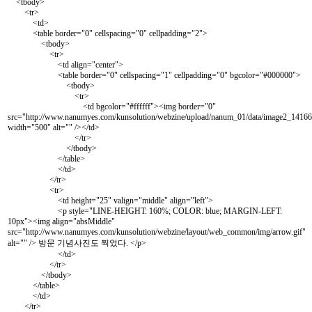
<tbody>
<tr>
<td>
<table border="0" cellspacing="0" cellpadding="2">
<tbody>
<tr>
<td align="center">
<table border="0" cellspacing="1" cellpadding="0" bgcolor="#000000">
<tbody>
<tr>
<td bgcolor="#ffffff"><img border="0"
src="
http://www.nanumyes.com/kunsolution/webzine/upload/nanum_01/data/image2_1416
width="500" alt="" /></td>
</tr>
</tbody>
</table>
</td>
</tr>
<tr>
<td height="25" valign="middle" align="left">
<p style="LINE-HEIGHT: 160%; COLOR: blue; MARGIN-LEFT:
10px"><img align="absMiddle"
src="
http://www.nanumyes.com/kunsolution/webzine/layout/web_common/img/arrow.gif"
alt="" /> 방문 기념사진도 찍었다. </p>
</td>
</tr>
</tbody>
</table>
</td>
</tr>