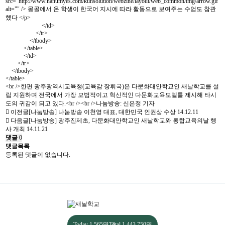
src="
http://www.nanumyes.com/kunsolution/webzine/layout/web_common/img/arrow.gif"
alt="" /> 몽골에서 온 학생이 한국어 지시에 따라 활동으로 보여주는 수업도 참관
했다 </p>
</td>
</tr>
</tbody>
</table>
</td>
</tr>
</tbody>
</table>
<br />한편 광주광역시교육청(교육감 장휘국)은 다문화대안학교인 새날학교를 설
립 지원하며 전국에서 가장 모범적이고 혁신적인 다문화교육모델를 제시해 타시
도의 귀감이 되고 있다.<br /><br />나눔방송: 신은정 기자
이전글
[나눔방송] 나눔방송 이천영 대표, 대한민국 인권상 수상
14.12.11
다음글
[나눔방송] 광주진제초, 다문화대안학교인 새날학교와 통합교육의날 행
사 개최
14.11.21
댓글
0
댓글목록
등록된 댓글이 없습니다.
Today
1,565명
Total
1,443,750명