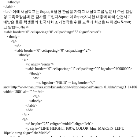
</tbody>
</table>
<br />이에 새날학교는 &quot;특별한 관심을 가지고 새날학교를 방문해 주신 김성
영 교육국장님께 큰 감사를 드린다&quot; 며 &quot;지시한 내용에 따라 안전사고
예방은 물론 학생들의 한국사회 조기정착을 위한 교육에 최선을 다하겠다&quot;
고 말했다.<br />
<table border="0" cellspacing="0" cellpadding="5" align="center">
<tbody>
<tr>
<td>
<table border="0" cellspacing="0" cellpadding="2">
<tbody>
<tr>
<td align="center">
<table border="0" cellspacing="1" cellpadding="0" bgcolor="#000000">
<tbody>
<tr>
<td bgcolor="#ffffff"><img border="0"
src="
http://www.nanumyes.com/kunsolution/webzine/upload/nanum_01/data/image3_1416
width="500" alt="" /></td>
</tr>
</tbody>
</table>
</td>
</tr>
<tr>
<td height="25" valign="middle" align="left">
<p style="LINE-HEIGHT: 160%; COLOR: blue; MARGIN-LEFT:
10px"><img align="absMiddle"