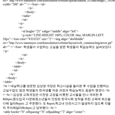
src="
http://www.nanumyes.com/kunsolution/webzine/upload/nanum_01/data/image1_1416
width="500" alt="" /></font></td>
</tr>
</tbody>
</table>
</td>
</tr>
<tr>
<td height="25" valign="middle" align="left">
<p style="LINE-HEIGHT: 160%; COLOR: blue; MARGIN-LEFT:
10px"><font color="#333333" size="2"><img align="absMiddle"
src="
http://www.nanumyes.com/kunsolution/webzine/layout/web_common/img/arrow.gif"
alt="" /></font> 학생들이 수업하는 교실을 방문 학생들의 학습능력도 살펴보았다
</p>
</td>
</tr>
</tbody>
</table>
</td>
</tr>
</tbody>
</table>
<br />새날학교를 방문한 김성영 국장은 학교시설을 둘러본 후 수업을 진행하는
교실수업도 참관 학생들의 한국생활 적응 과정과 학습능력도 꼼꼼히 챙겼다.<br
/><br />김성영 교육국장은 이천영 교장을 비롯한 교사들을 만나 격려한 후
&ldquo;중도입국 다문화청소년들의 안정된 한국사회 정착을 위한 교육에 최선을
다해 달라&quot; 고 주문했다. 또 &quot;학교내 안전사고가 발생하지 않도록 각별
히 주의해달라&rdquo;고 당부했다.<br />
<table border="0" cellspacing="0" cellpadding="5" align="center">