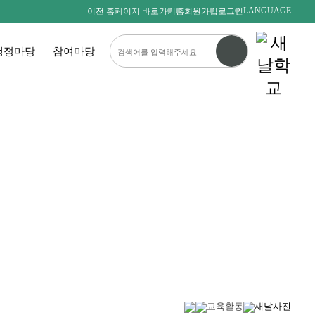
LANGUAGE
이전 홈페이지 바로가기
홈
회원가입
로그인
행정마당
참여마당
다름을 존중하며
서로를 사랑하는 새날인
SAENALSCHOOL
교육활동
새날사진