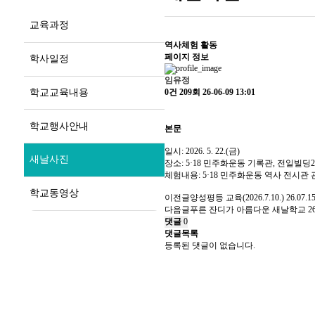
교육과정
역사체험 활동
페이지 정보
학사일정
임유정
학교교육내용
0건
209회
26-06-09 13:01
학교행사안내
본문
일시: 2026. 5. 22.(금)
새날사진
장소: 5·18 민주화운동 기록관, 전일빌딩2
체험내용: 5·18 민주화운동 역사 전시관 
학교동영상
이전글
양성평등 교육(2026.7.10.)
26.07.1
다음글
푸른 잔디가 아름다운 새날학교
2
댓글
0
댓글목록
등록된 댓글이 없습니다.