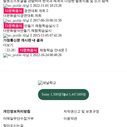
발효소스토굴을 관람하며 한국과 세계의 다양한 발효식품 및 소스 탐색
새날
2022-11-01 10:23:28
다문화음식
경연대회 개최
다문화음식경연대회 개최
새날
2017-06-10 06:31:59
다문화음식
만들기 체험학습실시
다문화음식만들기 체험학습실시
새날
2015-11-05 07:42:26
가정통신문 게시판 내 결과
더보기
〔22-20〕
다문화음식
체험학습 안내문
새날
2022-10-24 00:49:26
Today
1,506명
Total
1,447,689명
개인정보처리방침
저작권신고 및 보호규정
이메일무단수집거부
이용약관
찾아오시는길