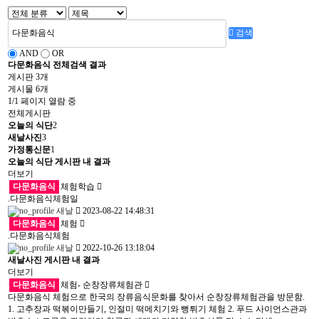
검색
AND
OR
다문화음식
전체검색 결과
게시판 3개
게시물 6개
1/1 페이지 열람 중
전체게시판
오늘의 식단
2
새날사진
3
가정통신문
1
오늘의 식단 게시판 내 결과
더보기
다문화음식
체험학습
.다문화음식체험일
새날
2023-08-22 14:48:31
다문화음식
체험
.다문화음식체험
새날
2022-10-26 13:18:04
새날사진 게시판 내 결과
더보기
다문화음식
체험- 순창장류체험관
다문화음식 체험으로 한국의 장류음식문화를 찾아서 순창장류체험관을 방문함.
1. 고추장과 떡볶이만들기, 인절미 떡메치기와 뻥튀기 체험 2. 푸드 사이언스관과