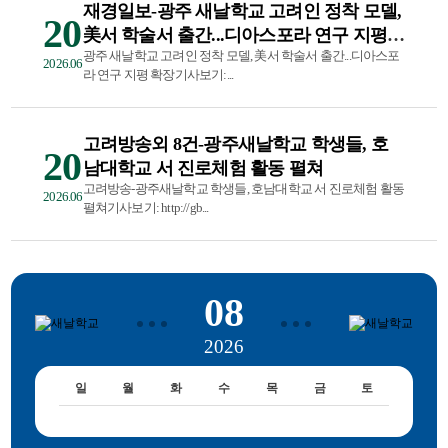
재경일보-광주 새날학교 고려인 정착 모델,
20
美서 학술서 출간...디아스포라 연구 지평
확장
광주 새날학교 고려인 정착 모델, 美서 학술서 출간...디아스포
2026.06
라 연구 지평 확장기사보기:...
고려방송외 8건-광주새날학교 학생들, 호
20
남대학교 서 진로체험 활동 펼쳐
고려방송-광주새날학교 학생들, 호남대학교 서 진로체험 활동
2026.06
펼쳐기사보기: http://gb...
08
2026
일
월
화
수
목
금
토