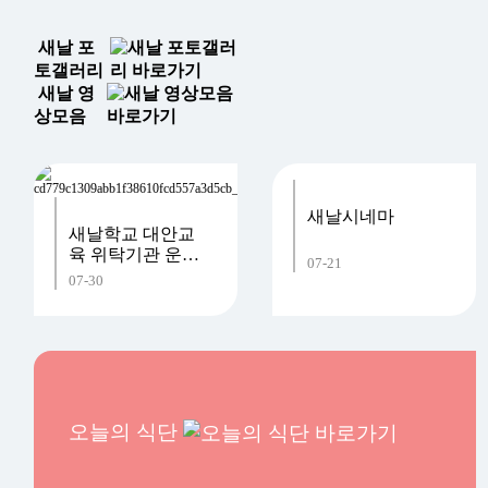
새날 포
토갤러리
새날 영
상모음
새날시네마
새날학교 대안교
육 위탁기관 운영
07-21
사…
07-30
오늘의 식단