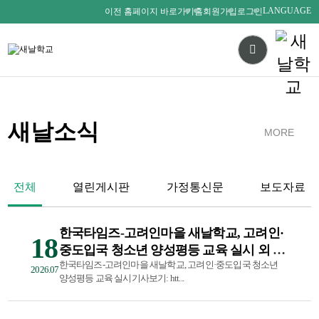
LANGUAGE
이전 홈페이지 바로가기
홈
회원가입
로그인
새날소식
MORE
전체
열린게시판
가정통신문
보도자료
한국타임즈-고려인마을 새날학교, 고려인·
18
중도입국 청소년 양성평등 교육 실시 외 6
건
한국타임즈-고려인마을 새날학교, 고려인·중도입국 청소년
2026.07
양성평등 교육 실시기사보기: htt...